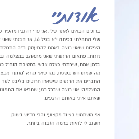
אודותיי
ברוכים הבאים לאתר שלי, אני עדי רהובין מהעיר כ
שלי התחלתי בכיתה י"א בגיל 16, א
ז הבנתי שאני 
הצילום
ושאני רוצה באמת להתעסק בזה התחלתי ל
זוגות..
פתאום הרגשתי שאני מתאהב במצלמה ובתי
בזמן אמת,
שירתתי כצלם צבאי בחטיבת הנח"ל כצ
מה שמתרחש בשטח,
כמו שאני נקרא "מתעד מבצעי
החברים את הרגעים
שישארו חרוטים בליבנו לעד 
המצלמה!
אני רוצה שבכל רגע שתראו את התמונ
שאתם איתי באותם הרגעים.
אני משתמש בציוד מקצועי והכי חדיש בשוק.
חשוב לי להיות ברמה הגבוה ביותר.​